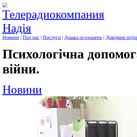
Новини
|
Про нас
|
Послуги
|
Дошка оголошень
|
Довідник підп
Психологічна допомога
війни.
Новини