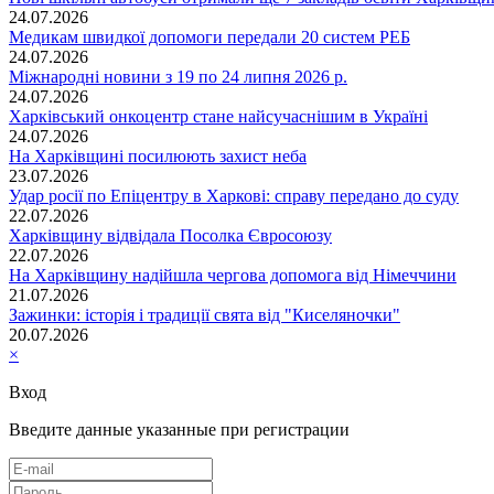
24.07.2026
Медикам швидкої допомоги передали 20 систем РЕБ
24.07.2026
Міжнародні новини з 19 по 24 липня 2026 р.
24.07.2026
Харківський онкоцентр стане найсучаснішим в Україні
24.07.2026
На Харківщині посилюють захист неба
23.07.2026
Удар росії по Епіцентру в Харкові: справу передано до суду
22.07.2026
Харківщину відвідала Посолка Євросоюзу
22.07.2026
На Харківщину надійшла чергова допомога від Німеччини
21.07.2026
Зажинки: історія і традиції свята від "Киселяночки"
20.07.2026
×
Вход
Введите данные указанные при регистрации