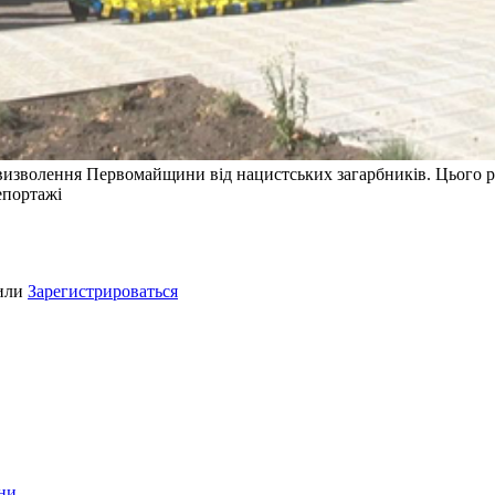
ці визволення Первомайщини від нацистських загарбників. Цього 
репортажі
или
Зарегистрироваться
ини