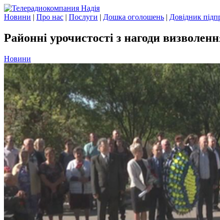
Новини
|
Про нас
|
Послуги
|
Дошка оголошень
|
Довідник підп
Районні урочистості з нагоди визволен
Новини