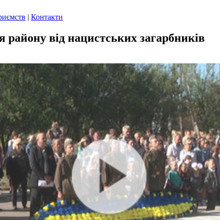
риємств
|
Контакти
ня району від нацистських загарбників