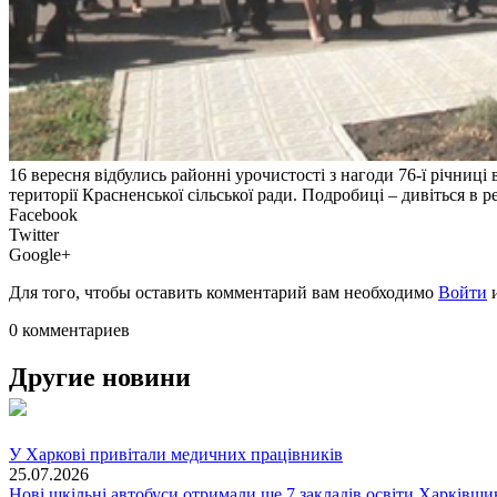
16 вересня відбулись районні урочистості з нагоди 76-ї річни
території Красненської сільської ради. Подробиці – дивіться в 
Facebook
Twitter
Google+
Для того, чтобы оставить комментарий вам необходимо
Войти
0 комментариев
Другие новини
У Харкові привітали медичних працівників
25.07.2026
Нові шкільні автобуси отримали ще 7 закладів освіти Харківщ