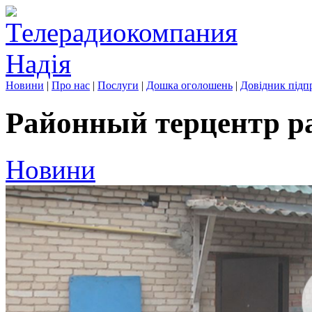
Новини
|
Про нас
|
Послуги
|
Дошка оголошень
|
Довідник підп
Районный терцентр 
Новини