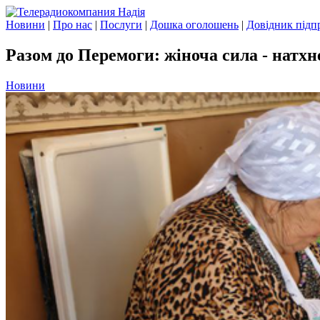
Новини
|
Про нас
|
Послуги
|
Дошка оголошень
|
Довідник підп
Разом до Перемоги: жіноча сила - натх
Новини