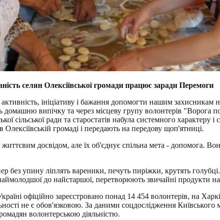
ість селян Олексіївської громади працює заради Перемоги
активність, ініціативу і бажання допомогти нашим захисникам на
ь домашню випічку та через місцеву групу волонтерів "Ворога п
кої сільської ради та старостатів набула системного характеру і 
 Олексіївській громаді і передають на передову щоп'ятниці.
та життєвим досвідом, але їх об'єднує спільна мета - допомога. В
пер без упину ліплять вареники, печуть пиріжки, крутять голубц
від наймолодшої до найстаршої, перетворюють звичайні продукти н
Україні офіційно зареєстровано понад 14 454 волонтерів, на Харк
льності не є обов'язковою. За даними соцдослідження Київського 
громадян волонтерською діяльністю.