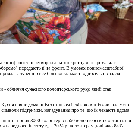
 лінії фронту перетворили на конкретну дію і результат.
оборемо" передають її на фронт. В умовах повномасштабної
сприяла залученню все більшої кількості односельців задля
они - обличчя сучасного волонтерського руху, який став
і. Кухня пахне домашнім затишком і свіжою випічкою, але мета
а символи підтримки, нагадування про те, що їх чекають вдома.
івщині - понад 3000 волонтерів і 550 волонтерських організацій.
міжнародного інституту, в 2024 р. волонтерам довіряло 84%