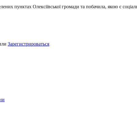
селених пунктах Олексіївської громади та побачила, якою є соціа
или
Зарегистрироваться
ини