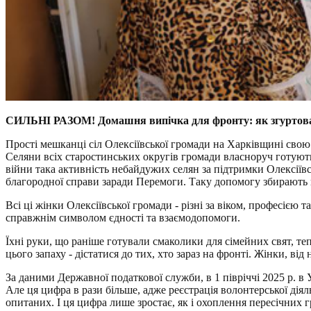
СИЛЬНІ РАЗОМ! Домашня випічка для фронту: як згуртован
Прості мешканці сіл Олексіївської громади на Харківщині свою 
Селяни всіх старостинських округів громади власноруч готуют
війни така активність небайдужих селян за підтримки Олексіївсь
благородної справи заради Перемоги. Таку допомогу збирають в
Всі ці жінки Олексіївської громади - різні за віком, професією 
справжнім символом єдності та взаємодопомоги.
Їхні руки, що раніше готували смаколики для сімейних свят, те
цього запаху - дістатися до тих, хто зараз на фронті. Жінки, 
За даними Державної податкової служби, в 1 півріччі 2025 р. в 
Але ця цифра в рази більше, адже реєстрація волонтерської дія
опитаних. І ця цифра лише зростає, як і охоплення пересічних 