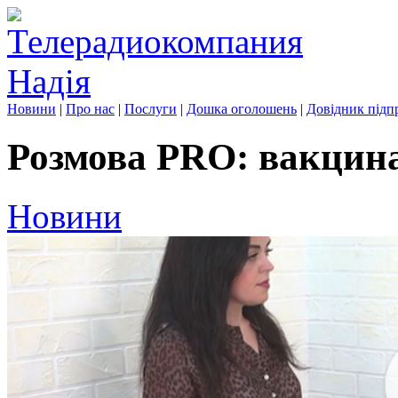
Новини
|
Про нас
|
Послуги
|
Дошка оголошень
|
Довідник підп
Розмова PRO: вакцин
Новини