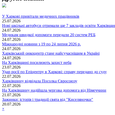
У Харкові привітали медичних працівників
25.07.2026
Нові шкільні автобуси отримали ще 7 закладів освіти Харківщ
24.07.2026
Медикам швидкої допомоги передали 20 систем РЕБ
24.07.2026
Міжнародні новини з 19 по 24 липня 2026 р.
24.07.2026
Харківський онкоцентр стане найсучаснішим в Україні
24.07.2026
На Харківщині посилюють захист неба
23.07.2026
Удар росії по Епіцентру в Харкові: справу передано до суду
22.07.2026
Харківщину відвідала Посолка Євросоюзу
22.07.2026
На Харківщину надійшла чергова допомога від Німеччини
21.07.2026
Зажинки: історія і традиції свята від "Киселяночки"
20.07.2026
×