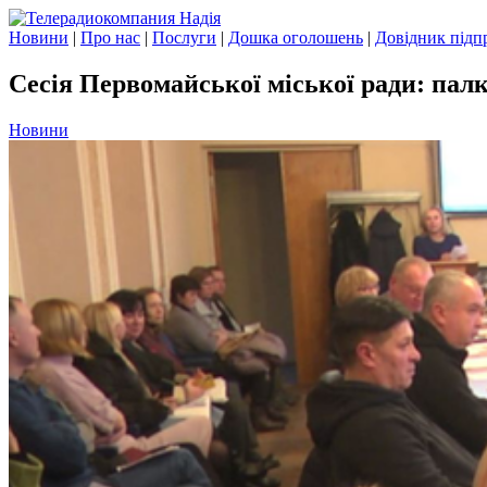
Новини
|
Про нас
|
Послуги
|
Дошка оголошень
|
Довідник підп
Сесія Первомайської міської ради: палк
Новини