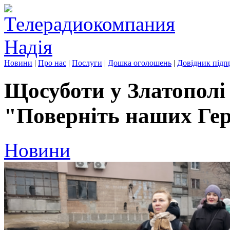
Новини
|
Про нас
|
Послуги
|
Дошка оголошень
|
Довідник підп
Щосуботи у Златополі
"Поверніть наших Гер
Новини