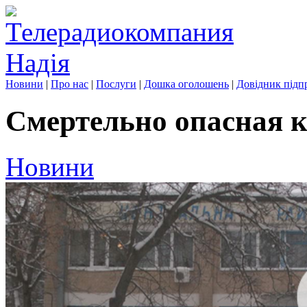
Новини
|
Про нас
|
Послуги
|
Дошка оголошень
|
Довідник підп
Смертельно опасная 
Новини