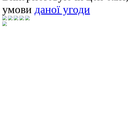
умови
даної угоди