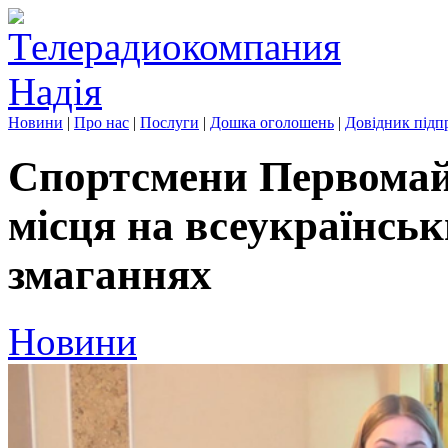
Новини
|
Про нас
|
Послуги
|
Дошка оголошень
|
Довідник підп
Спортсмени Первомайс
місця на всеукраїнсь
змаганнях
Новини