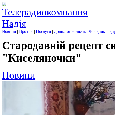
Новини
|
Про нас
|
Послуги
|
Дошка оголошень
|
Довідник підп
Стародавній рецепт си
"Киселяночки"
Новини