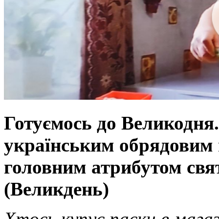
Готуємось до Великодня
українським обрядовим 
головним атрибутом свя
(Великдень)
Хтось купує паски в магаз