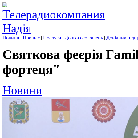
Новини
|
Про нас
|
Послуги
|
Дошка оголошень
|
Довідник підп
Святкова феєрія Famil
фортеця"
Новини