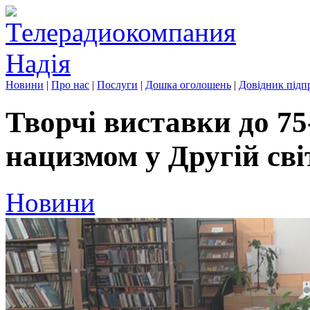
Новини
|
Про нас
|
Послуги
|
Дошка оголошень
|
Довідник підп
Творчі виставки до 75
нацизмом у Другій сві
Новини