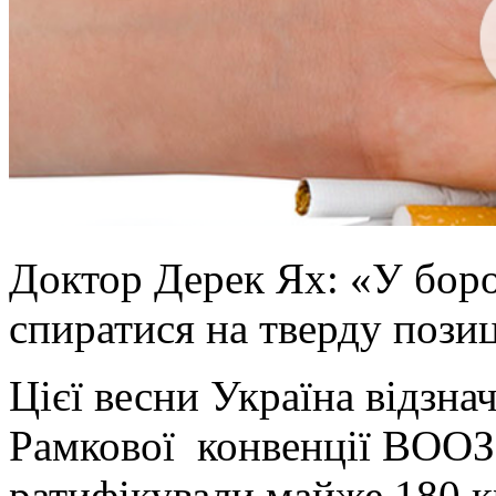
Доктор Дерек Ях: «У боро
спиратися на тверду позиц
Цієї весни Україна відзна
Рамкової конвенції ВООЗ 
ратифікували майже 180 к