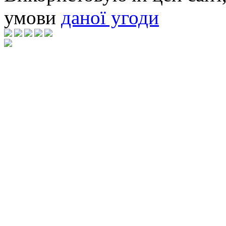
умови
даної угоди