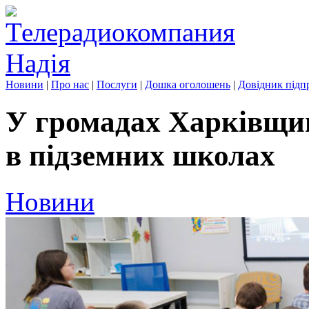
Новини
|
Про нас
|
Послуги
|
Дошка оголошень
|
Довідник підп
У громадах Харківщин
в підземних школах
Новини