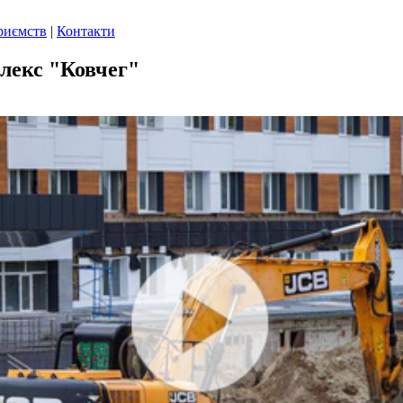
риємств
|
Контакти
плекс "Ковчег"