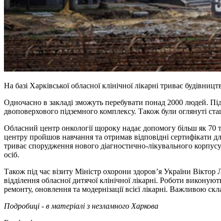
На базі Харківської обласної клінічної лікарні триває будівни
Одночасно в закладі зможуть перебувати понад 2000 людей. Під
двоповерхового підземного комплексу. Також були оглянуті стац
Обласний центр онкології щороку надає допомогу більш як 70 т
центру пройшов навчання та отримав відповідні сертифікати дл
триває спорудження нового діагностично-лікувального корпусу 
осіб.
Також під час візиту Міністр охорони здоров’я України Віктор
відділення обласної дитячої клінічної лікарні. Роботи виконую
ремонту, оновлення та модернізації всієї лікарні. Важливою ск
Подробиці - в матеріалі з незламного Харкова