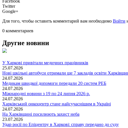
Facebook
Twitter
Google+
Для того, чтобы оставить комментарий вам необходимо
Войти
0 комментариев
Другие новини
У Харкові привітали медичних працівників
25.07.2026
Нові шкільні автобуси отримали ще 7 закладів освіти Харківщ
24.07.2026
Медикам швидкої допомоги передали 20 систем РЕБ
24.07.2026
Міжнародні новини з 19 по 24 липня 2026 р.
24.07.2026
Харківський онкоцентр стане найсучаснішим в Україні
24.07.2026
На Харківщині посилюють захист неба
23.07.2026
Удар росії по Епіцентру в Харкові: справу передано до суду