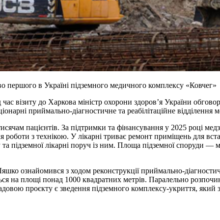
цтво першого в Україні підземного медичного комплексу «Ковчег»
 час візиту до Харкова міністр охорони здоров’я України обгов
іонарні приймально-діагностичне та реабілітаційне відділення м
исячам пацієнтів. За підтримки та фінансування у 2025 році ме
я роботи з технікою. У лікарні триває ремонт приміщень для вст
та підземної лікарні поруч із ним. Площа підземної споруди — м
 Ляшко ознайомився з ходом реконструкції приймально-діагности
ться на площі понад 1000 квадратних метрів. Паралельно розпочи
ладовою проєкту є зведення підземного комплексу-укриття, який з