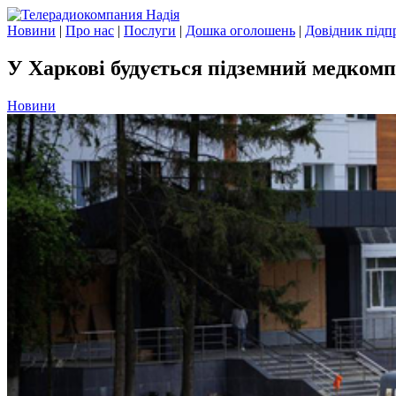
Новини
|
Про нас
|
Послуги
|
Дошка оголошень
|
Довідник підп
У Харкові будується підземний медком
Новини