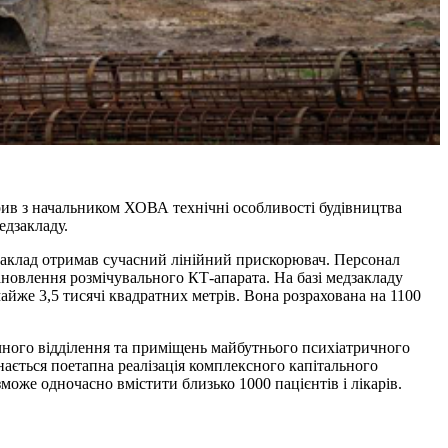
орив з начальником ХОВА технічні особливості будівництва
едзакладу.
дзаклад отримав сучасний лінійний прискорювач. Персонал
ановлення розмічувального КТ-апарата. На базі медзакладу
айже 3,5 тисячі квадратних метрів. Вона розрахована на 1100
чного відділення та приміщень майбутнього психіатричного
нається поетапна реалізація комплексного капітального
може одночасно вмістити близько 1000 пацієнтів і лікарів.