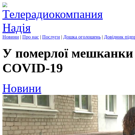
Новини
|
Про нас
|
Послуги
|
Дошка оголошень
|
Довідник підп
У померлої мешканки
COVID-19
Новини