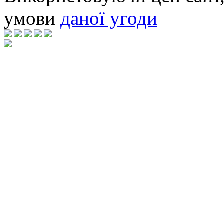
умови
даної угоди