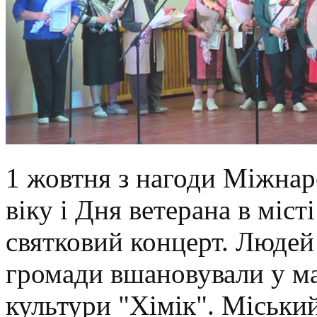
1 жовтня з нагоди Міжна
віку і Дня ветерана в міст
святковий концерт. Людей
громади вшановували у ма
культури "Хімік". Міськи