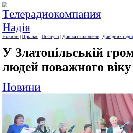
Новини
|
Про нас
|
Послуги
|
Дошка оголошень
|
Довідник підп
У Златопільській гро
людей поважного віку
Новини