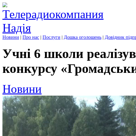
Новини
|
Про нас
|
Послуги
|
Дошка оголошень
|
Довідник підп
Учні 6 школи реалізу
конкурсу «Громадськ
Новини