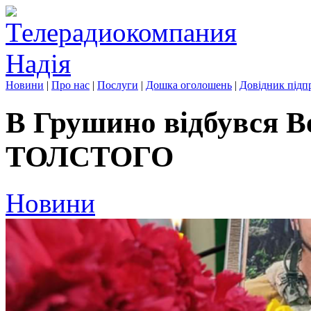
Новини
|
Про нас
|
Послуги
|
Дошка оголошень
|
Довідник підп
В Грушино відбувся Ве
ТОЛСТОГО
Новини