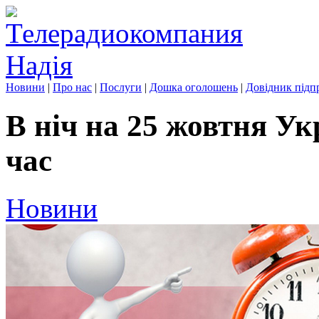
Новини
|
Про нас
|
Послуги
|
Дошка оголошень
|
Довідник підп
В ніч на 25 жовтня Ук
час
Новини