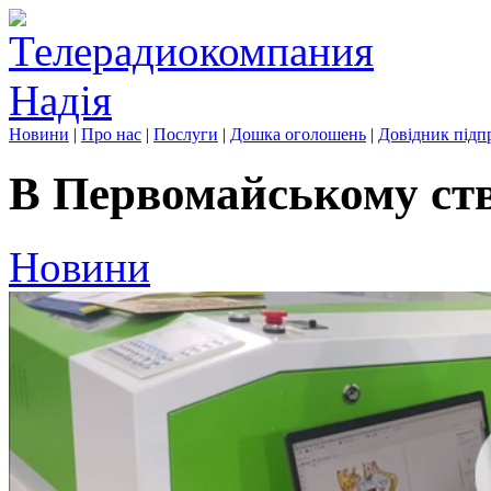
Новини
|
Про нас
|
Послуги
|
Дошка оголошень
|
Довідник підп
В Первомайському ст
Новини