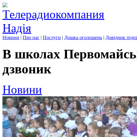
Новини
|
Про нас
|
Послуги
|
Дошка оголошень
|
Довідник підп
В школах Первомайсь
дзвоник
Новини