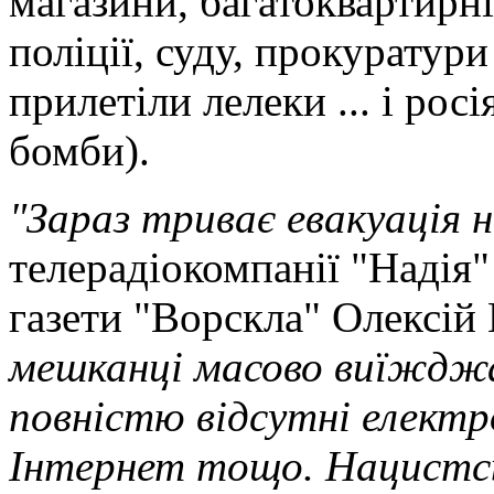
магазини, багатоквартирні
поліції, суду, прокуратури
прилетіли лелеки ... і рос
бомби).
"Зараз триває евакуація 
телерадіокомпанії "Надія
газети "Ворскла" Олексій 
мешканці масово виїжджа
повністю відсутні електр
Інтернет тощо. Нацистськ