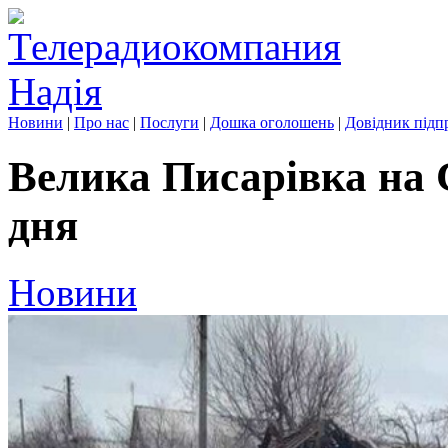
Новини
|
Про нас
|
Послуги
|
Дошка оголошень
|
Довідник підп
Велика Писарівка на 
дня
Новини