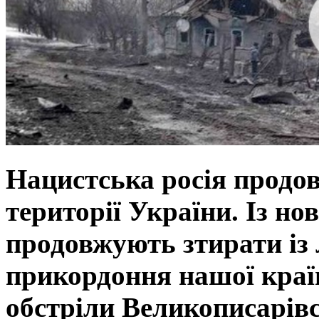
Нацистська росія продов
території України. Із н
продовжують зтирати із 
прикордоння нашої краї
обстріли Великописарів