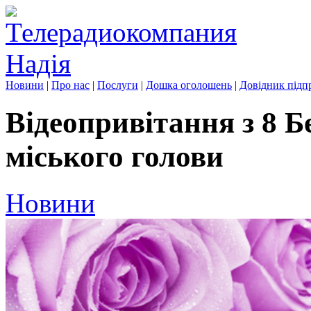
Новини
|
Про нас
|
Послуги
|
Дошка оголошень
|
Довідник підп
Відеопривітання з 8 
міського голови
Новини