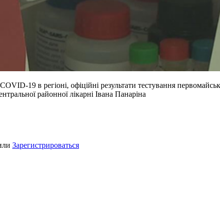
OVID-19 в регіоні, офіційні результати тестування первомайських
ентральної районної лікарні Івана Панаріна
или
Зарегистрироваться