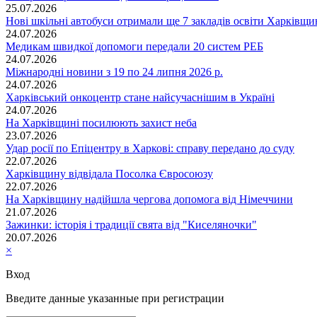
25.07.2026
Нові шкільні автобуси отримали ще 7 закладів освіти Харківщ
24.07.2026
Медикам швидкої допомоги передали 20 систем РЕБ
24.07.2026
Міжнародні новини з 19 по 24 липня 2026 р.
24.07.2026
Харківський онкоцентр стане найсучаснішим в Україні
24.07.2026
На Харківщині посилюють захист неба
23.07.2026
Удар росії по Епіцентру в Харкові: справу передано до суду
22.07.2026
Харківщину відвідала Посолка Євросоюзу
22.07.2026
На Харківщину надійшла чергова допомога від Німеччини
21.07.2026
Зажинки: історія і традиції свята від "Киселяночки"
20.07.2026
×
Вход
Введите данные указанные при регистрации