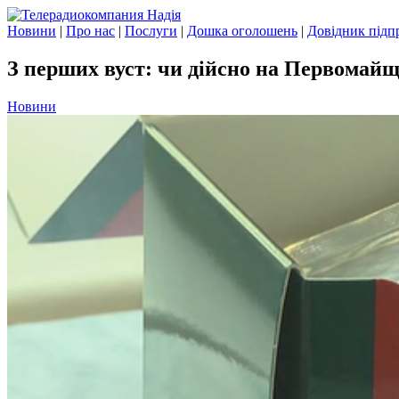
Новини
|
Про нас
|
Послуги
|
Дошка оголошень
|
Довідник підп
З перших вуст: чи дійсно на Первомай
Новини