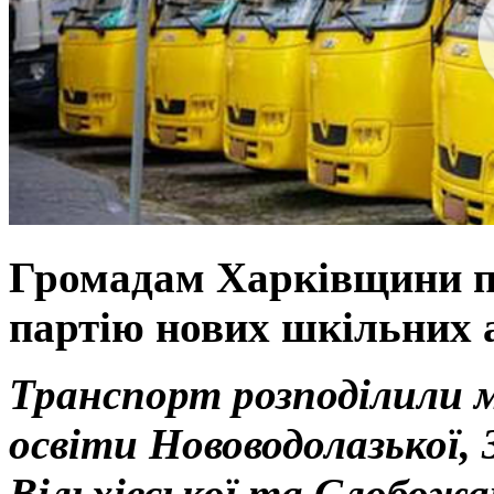
Громадам Харківщини пе
партію нових шкільних 
Транспорт розподілили 
освіти Нововодолазької, З
Вільхівської та Слобожа