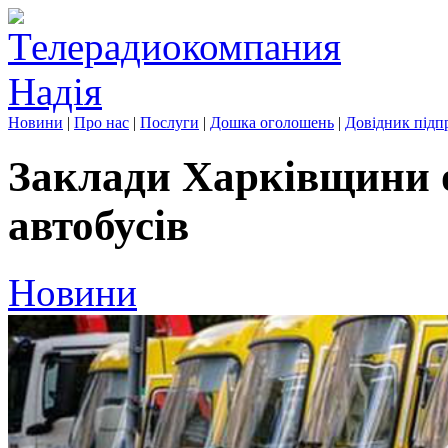
Новини
|
Про нас
|
Послуги
|
Дошка оголошень
|
Довідник підп
Заклади Харківщини 
автобусів
Новини