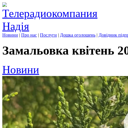
Новини
|
Про нас
|
Послуги
|
Дошка оголошень
|
Довідник підп
Замальовка квітень 2
Новини