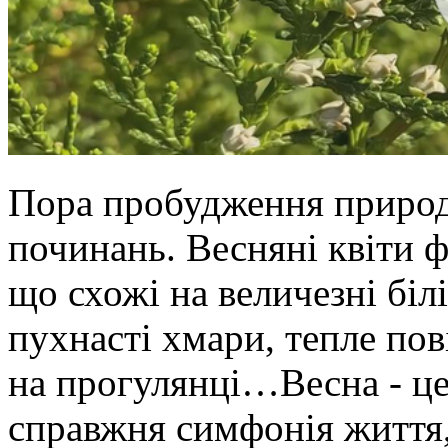
Пора пробудження природи
починань. Весняні квіти ф
що схожі на величезні білі
пухнасті хмари, тепле пов
на прогулянці…Весна - це 
справжня симфонія життя