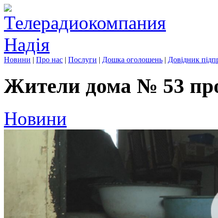
Новини
|
Про нас
|
Послуги
|
Дошка оголошень
|
Довідник підп
Жители дома № 53 пр
Новини