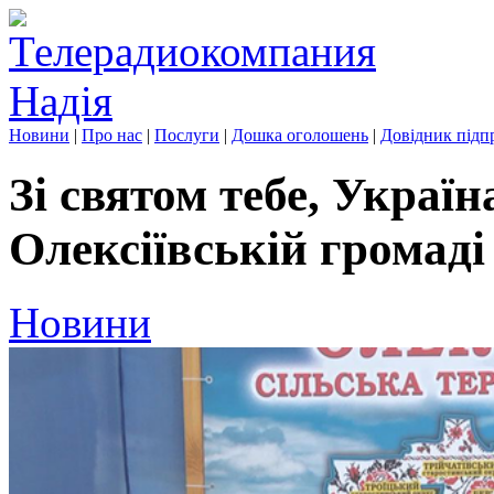
Новини
|
Про нас
|
Послуги
|
Дошка оголошень
|
Довідник підп
Зі святом тебе, Україн
Олексіївській громаді
Новини