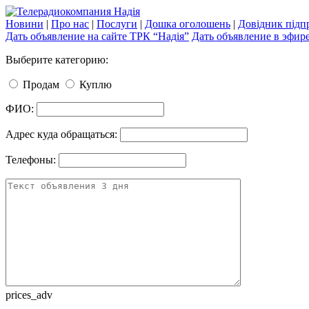
Новини
|
Про нас
|
Послуги
|
Дошка оголошень
|
Довідник підп
Дать объявление на сайте ТРК “Надія”
Дать объявление в эфир
Выберите категорию:
Продам
Куплю
ФИO:
Адрес куда обращаться:
Телефоны:
prices_adv