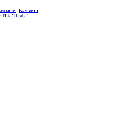
риємств
|
Контакти
е ТРК “Надія”