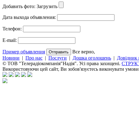
Добавить фото:
Загрузить
Дата выхода объявления:
Телефон:
E-mail:
Пример объявления
Все верно,
Новини
|
Про нас
|
Послуги
|
Дошка оголошень
|
Довідник 
© ТОВ "Телерадіокомпанія"Надія". Усі права захищені.
СТРУК
Використовуючи цей сайт, Ви зобов'язуєтесь виконувати умов