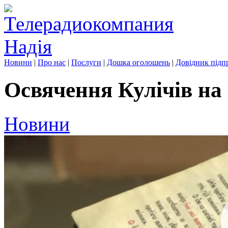
Новини
|
Про нас
|
Послуги
|
Дошка оголошень
|
Довідник підп
Освячення Кулічів на
Новини