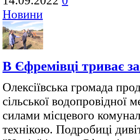
14.09.2022
0
Новини
В Єфремівці триває за
Олексіївська громада про
сільської водопровідної м
силами місцевого комунал
технікою. Подробиці диві