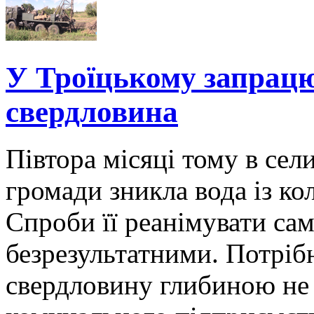
У Троїцькому запрацю
свердловина
Півтора місяці тому в сел
громади зникла вода із ко
Спроби її реанімувати са
безрезультатними. Потріб
свердловину глибиною не 