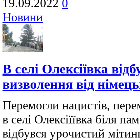
19.09.2022
0
Новини
В селі Олексіївка від
визволення від німец
Перемогли нацистів, пере
в селі Олексіїївка біля па
відбувся урочистий мітинг