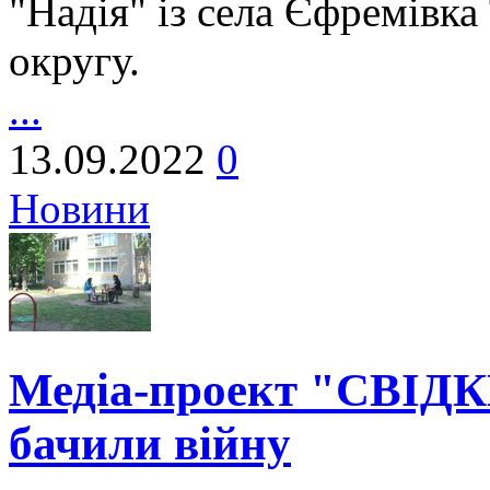
"Надія" із села Єфремівка
округу.
...
13.09.2022
0
Новини
Медіа-проект "СВІДКИ"
бачили війну