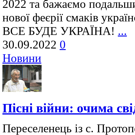
2022 та бажаємо подальши
нової феєрії смаків украї
ВСЕ БУДЕ УКРАЇНА!
...
30.09.2022
0
Новини
Пісні війни: очима св
Переселенець із с. Прото