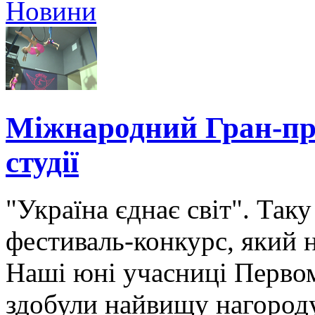
Новини
Міжнародний Гран-пр
студії
"Україна єднає світ". Та
фестиваль-конкурс, який н
Наші юні учасниці Первом
здобули найвищу нагороду