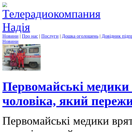
Новини
|
Про нас
|
Послуги
|
Дошка оголошень
|
Довідник підп
Новини
Первомайські медики 
чоловіка, який пережи
Первомайські медики врят