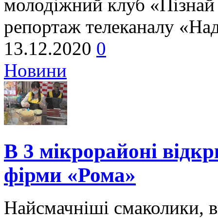
молодіжний клуб «Пізнай і
репортаж телеканалу «На
13.12.2020
0
Новини
В 3 мікрорайоні відк
фірми «Рома»
Найсмачніші смаколики, в