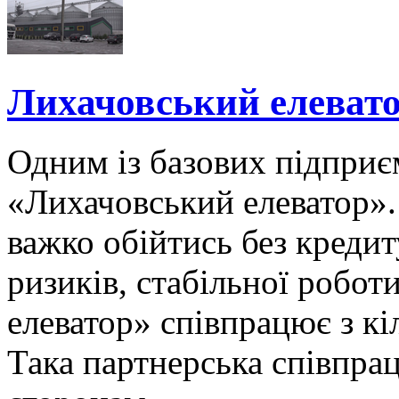
Лихачовський елевато
Одним із базових підпри
«Лихачовський елеватор».
важко обійтись без креди
ризиків, стабільної робот
елеватор» співпрацює з к
Така партнерська співпра