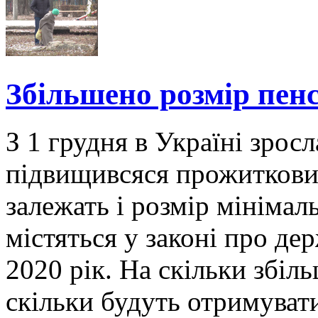
Збільшено розмір пенс
З 1 грудня в Україні зросл
підвищивсяся прожитковий
залежать і розмір мінімал
містяться у законі про д
2020 рік. На скільки збі
скільки будуть отримуват