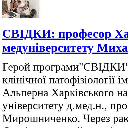
СВІДКИ: професор Ха
медуніверситету Ми
Герой програми"СВІДКИ" з
клінічної патофізіології 
Альперна Харківського н
університету д.мед.н., п
Мирошниченко. Через раке