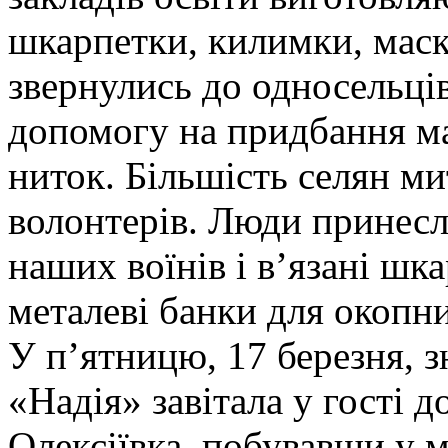
шкарпетки, килимки, маск
звернулись до односельці
допомогу на придбання мат
ниток. Більшість селян ми
волонтерів. Люди принесл
наших воїнів і в’язані шкар
металеві банки для окопни
У п’ятницю, 17 березня, з
«Надія» завітала у гості д
Олексіївка, побувавши у м