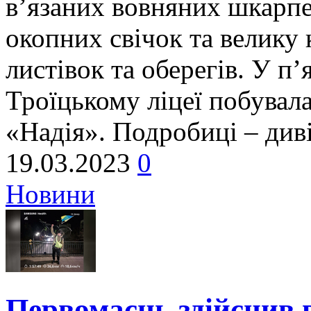
в’язаних вовняних шкарпе
окопних свічок та велику 
листівок та оберегів. У п’
Троїцькому ліцеї побувала
«Надія». Подробиці – див
19.03.2023
0
Новини
Первомаєць здійснив в